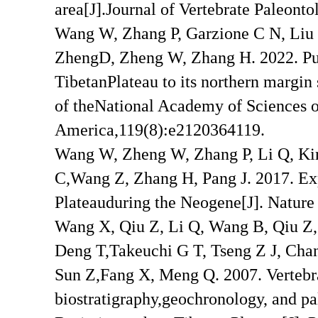
area[J].Journal of Vertebrate Paleonto
Wang W, Zhang P, Garzione C N, Liu 
ZhengD, Zheng W, Zhang H. 2022. Pul
TibetanPlateau to its northern margin
of theNational Academy of Sciences of
America,119(8):e2120364119.
Wang W, Zheng W, Zhang P, Li Q, Kir
C,Wang Z, Zhang H, Pang J. 2017. Exp
Plateauduring the Neogene[J]. Natur
Wang X, Qiu Z, Li Q, Wang B, Qiu Z,
Deng T,Takeuchi G T, Tseng Z J, Chan
Sun Z,Fang X, Meng Q. 2007. Vertebra
biostratigraphy,geochronology, and 