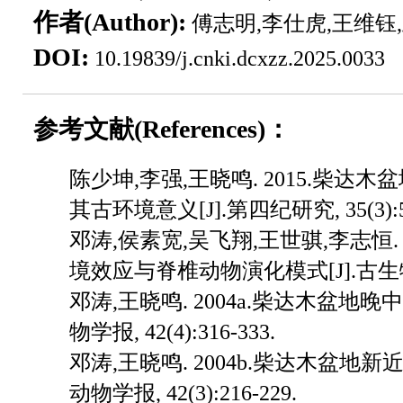
作者(Author):
傅志明,李仕虎,王维钰
DOI:
10.19839/j.cnki.dcxzz.2025.0033
参考文献(References)：
陈少坤,李强,王晓鸣. 2015.柴
其古环境意义[J].第四纪研究, 35(3):52
邓涛,侯素宽,吴飞翔,王世骐,李志恒.
境效应与脊椎动物演化模式[J].古生物学报, 
邓涛,王晓鸣. 2004a.柴达木盆地晚
物学报, 42(4):316-333.
邓涛,王晓鸣. 2004b.柴达木盆地新
动物学报, 42(3):216-229.