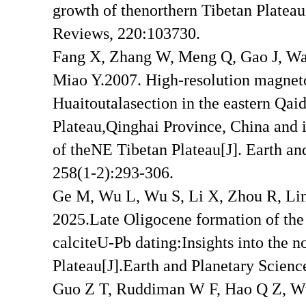
growth of thenorthern Tibetan Plateau
Reviews, 220:103730.
Fang X, Zhang W, Meng Q, Gao J, Wan
Miao Y.2007. High-resolution magneto
Huaitoutalasection in the eastern Qa
Plateau,Qinghai Province, China and it
of theNE Tibetan Plateau[J]. Earth an
258(1-2):293-306.
Ge M, Wu L, Wu S, Li X, Zhou R, Lin
2025.Late Oligocene formation of th
calciteU-Pb dating:Insights into the 
Plateau[J].Earth and Planetary Scienc
Guo Z T, Ruddiman W F, Hao Q Z, Wu