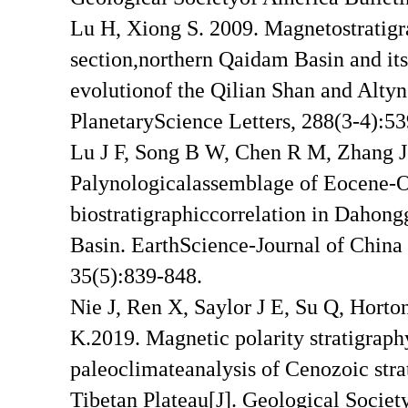
Lu H, Xiong S. 2009. Magnetostratig
section,northern Qaidam Basin and it
evolutionof the Qilian Shan and Altyn
PlanetaryScience Letters, 288(3-4):53
Lu J F, Song B W, Chen R M, Zhang J 
Palynologicalassemblage of Eocene-Ol
biostratigraphiccorrelation in Daho
Basin. EarthScience-Journal of China
35(5):839-848.
Nie J, Ren X, Saylor J E, Su Q, Hort
K.2019. Magnetic polarity stratigraph
paleoclimateanalysis of Cenozoic str
Tibetan Plateau[J]. Geological Societ