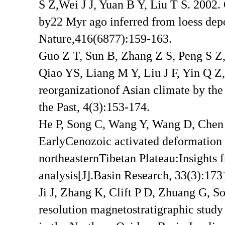
S Z,Wei J J, Yuan B Y, Liu T S. 2002. 
by22 Myr ago inferred from loess depo
Nature,416(6877):159-163.
Guo Z T, Sun B, Zhang Z S, Peng S Z,
Qiao YS, Liang M Y, Liu J F, Yin Q Z,
reorganizationof Asian climate by the
the Past, 4(3):153-174.
He P, Song C, Wang Y, Wang D, Chen
EarlyCenozoic activated deformation 
northeasternTibetan Plateau:Insights fr
analysis[J].Basin Research, 33(3):173
Ji J, Zhang K, Clift P D, Zhuang G, 
resolution magnetostratigraphic stud