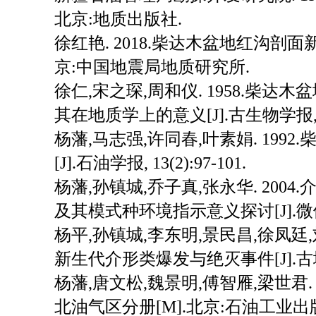
北京:地质出版社.
徐红艳. 2018.柴达木盆地红沟剖面
京:中国地震局地质研究所.
徐仁,宋之琛,周和仪. 1958.柴
其在地质学上的意义[J].古生物学报, 6(04
杨藩,马志强,许同春,叶素娟. 199
[J].石油学报, 13(2):97-101.
杨藩,孙镇城,乔子真,张永华. 2004.介形
及其模式种环境指示意义探讨[J].微体古生物
杨平,孙镇城,李东明,景民昌,徐凤廷,
新生代介形类爆发与绝灭事件[J].古地理学报
杨藩,唐文松,魏景明,傅智雁,梁世君. 
北油气区分册[M].北京:石油工业出