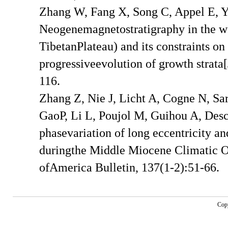
Zhang W, Fang X, Song C, Appel E, Y
Neogenemagnetostratigraphy in the 
TibetanPlateau) and its constraints on 
progressiveevolution of growth strata
116.
Zhang Z, Nie J, Licht A, Cogne N, Sa
GaoP, Li L, Poujol M, Guihou A, Desc
phasevariation of long eccentricity an
duringthe Middle Miocene Climatic O
ofAmerica Bulletin, 137(1-2):51-66.
Cop