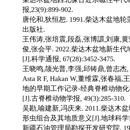
报,23(9):899-902.
唐伦和,狄恒恕. 1991.柴达木盆地
出版社.
王伟涛,张培震,段磊,张博譞,刘康,黄
俊,张会平. 2022.柴达木盆地新
[J].科学通报, 67(28):3452-3475.
王晓鸣,颉光普,李强,邱铸鼎,曾志杰, Ta
Asta R F, Hakan W,董维霖,张春
地的早期工作记录-经典脊椎动物
[J].古脊椎动物学报, 49(3):285-310.
吴勘,喻建新,冯庆来. 2011.柴
形虫组合及其地质意义[J].地球科学前沿, 
新疆石油管理局勘探开发研究院. 19