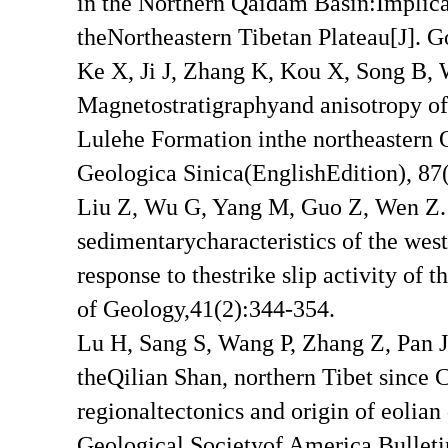
in the Northern Qaidam Basin:Implicat
theNortheastern Tibetan Plateau[J]. 
Ke X, Ji J, Zhang K, Kou X, Song B,
Magnetostratigraphyand anisotropy of 
Lulehe Formation inthe northeastern 
Geologica Sinica(EnglishEdition), 87
Liu Z, Wu G, Yang M, Guo Z, Wen Z.
sedimentarycharacteristics of the wes
response to thestrike slip activity of t
of Geology,41(2):344-354.
Lu H, Sang S, Wang P, Zhang Z, Pan J, 
theQilian Shan, northern Tibet since 
regionaltectonics and origin of eolian 
Geological Societyof America Bulleti