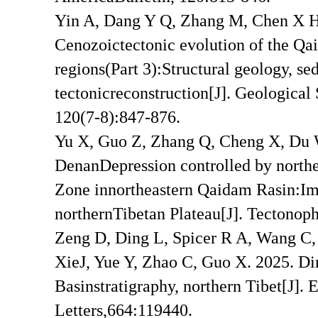
Yin A, Dang Y Q, Zhang M, Chen X 
Cenozoictectonic evolution of the Qa
regions(Part 3):Structural geology, se
tectonicreconstruction[J]. Geological
120(7-8):847-876.
Yu X, Guo Z, Zhang Q, Cheng X, Du 
DenanDepression controlled by northe
Zone innortheastern Qaidam Rasin:Imp
northernTibetan Plateau[J]. Tectonoph
Zeng D, Ding L, Spicer R A, Wang 
XieJ, Yue Y, Zhao C, Guo X. 2025. Di
Basinstratigraphy, northern Tibet[J]. 
Letters,664:119440.