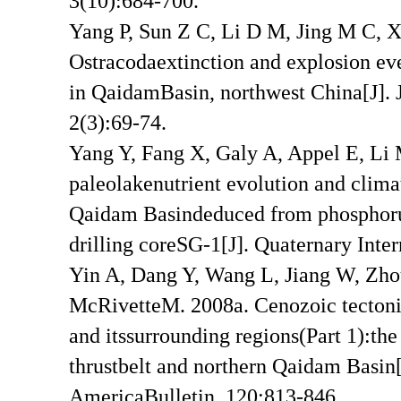
3(10):684-700.
Yang P, Sun Z C, Li D M, Jing M C, X
Ostracodaextinction and explosion ev
in QaidamBasin, northwest China[J]. 
2(3):69-74.
Yang Y, Fang X, Galy A, Appel E, Li 
paleolakenutrient evolution and clima
Qaidam Basindeduced from phosphoru
drilling coreSG-1[J]. Quaternary Inte
Yin A, Dang Y, Wang L, Jiang W, Zho
McRivetteM. 2008a. Cenozoic tectoni
and itssurrounding regions(Part 1):th
thrustbelt and northern Qaidam Basin[
AmericaBulletin, 120:813-846.