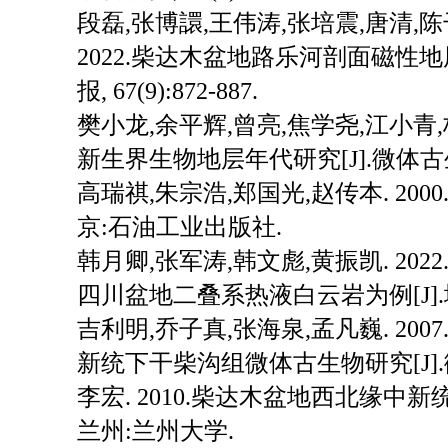
段磊,张博譞,王伟涛,张培震,唐清,陈
2022.柴达木盆地路乐河剖面磁性地
报, 67(9):872-887.
樊小龙,余平辉,曾亮,焦学尧,江小青,杨
新生界生物地层年代研究[J].微体古生物学报
高瑞祺,朱宗浩,郑国光,赵传本. 200
京:石油工业出版社.
韩月卿,张军涛,韩文彪,黄振凯. 20
四川盆地二叠系热液白云岩为例[J].地球科学
吉利明,乔子真,张海泉,孟凡巍. 2
新统下干柴沟组微体古生物研究[J].微体古
李宏. 2010.柴达木盆地西北缘中新
兰州:兰州大学.