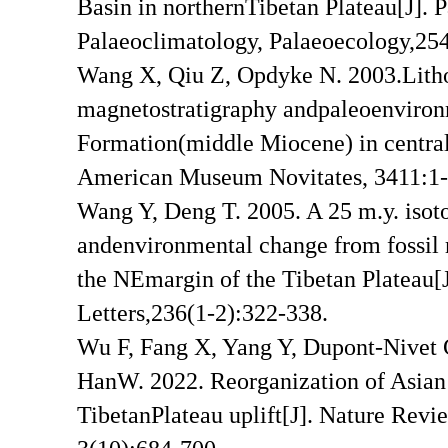
Basin in northernTibetan Plateau[J]. 
Palaeoclimatology, Palaeoecology,254
Wang X, Qiu Z, Opdyke N. 2003.Litho-
magnetostratigraphy andpaleoenviro
Formation(middle Miocene) in central
American Museum Novitates, 3411:1-
Wang Y, Deng T. 2005. A 25 m.y. isoto
andenvironmental change from fossil
the NEmargin of the Tibetan Plateau[J
Letters,236(1-2):322-338.
Wu F, Fang X, Yang Y, Dupont-Nivet G
HanW. 2022. Reorganization of Asian c
TibetanPlateau uplift[J]. Nature Rev