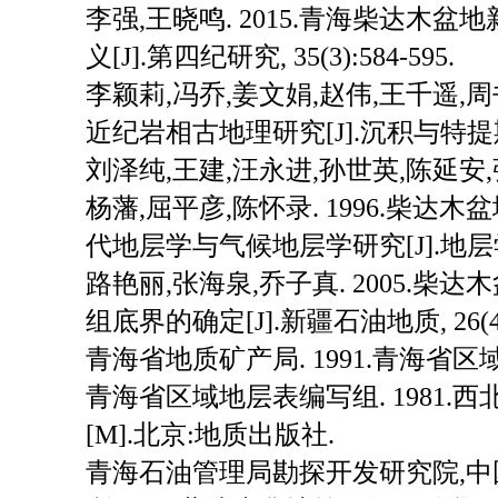
李强,王晓鸣. 2015.青海柴达木
义[J].第四纪研究, 35(3):584-595.
李颖莉,冯乔,姜文娟,赵伟,王千遥,周
近纪岩相古地理研究[J].沉积与特提斯地质,
刘泽纯,王建,汪永进,孙世英,陈延安,
杨藩,屈平彦,陈怀录. 1996.柴
代地层学与气候地层学研究[J].地层学杂志, 
路艳丽,张海泉,乔子真. 2005.
组底界的确定[J].新疆石油地质, 26(4):
青海省地质矿产局. 1991.青海省区
青海省区域地层表编写组. 1981.
[M].北京:地质出版社.
青海石油管理局勘探开发研究院,