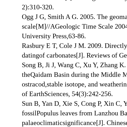
2):310-320.
Ogg J G, Smith A G. 2005. The geomag
scale[M]//AGeologic Time Scale 200
University Press,63-86.
Rasbury E T, Cole J M. 2009. Directl
datingof carbonates[J]. Reviews of 
Song B, Ji J, Wang C, Xu Y, Zhang K. 2
theQaidam Basin during the Middle M
ostracod,stable isotope, and weatheri
of EarthSciences, 54(3):242-256.
Sun B, Yan D, Xie S, Cong P, Xin C, 
fossilPopulus leaves from Lanzhou Ba
palaeoclimaticsignificance[J]. Chines