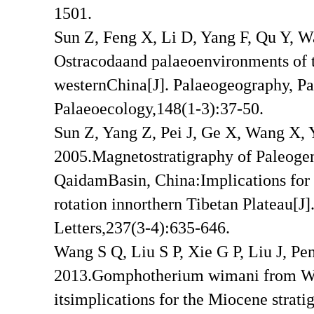
1501.
Sun Z, Feng X, Li D, Yang F, Qu Y, 
Ostracodaand palaeoenvironments of t
westernChina[J]. Palaeogeography, Pa
Palaeoecology,148(1-3):37-50.
Sun Z, Yang Z, Pei J, Ge X, Wang X, 
2005.Magnetostratigraphy of Paleoge
QaidamBasin, China:Implications for t
rotation innorthern Tibetan Plateau[J]
Letters,237(3-4):635-646.
Wang S Q, Liu S P, Xie G P, Liu J, Pe
2013.Gomphotherium wimani from Wu
itsimplications for the Miocene strati