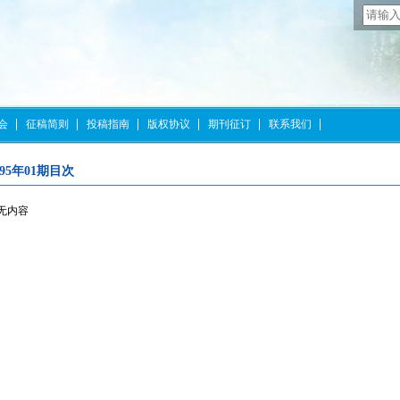
会
征稿简则
投稿指南
版权协议
期刊征订
联系我们
995年01期目次
无内容