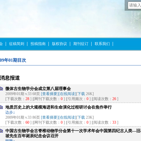
会
征稿简则
投稿指南
版权协议
期刊征订
联系我们
009年01期目次
消息报道
微体古生物学分会成立第八届理事会
2009年01期 v.33 68页
[查看摘要]
[在线阅读]
[
下载
26K]
[下载次数：
28
] |[网刊下载次数：
0
] |[引用频次：
0
] |[阅读次数：
26
]
地质历史上的大规模海进和生命演化过程研讨会在焦作举行
边步;
2009年01期 v.33 86页
[查看摘要]
[在线阅读]
[
下载
23K]
[下载次数：
60
] |[网刊下载次数：
0
] |[引用频次：
0
] |[阅读次数：
33
]
中国古生物学会古脊椎动物学分会第十一次学术年会中国第四纪古人类—旧
坡先生百年诞辰纪念会议召开