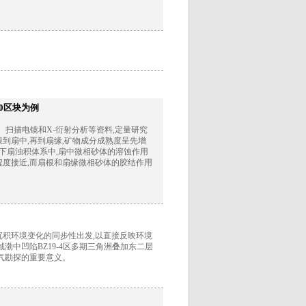
0区块为例
、扫描电镜和X-衍射分析等资料,定量研究
到扇中,再到扇缘,矿物成分成熟度呈先增
水下扇浊积体系中,扇中微相砂体的溶蚀作用
程度接近,而扇根和扇缘微相砂体的胶结作用
沉积环境变化的同步性出发,以直接反映环境
渤中凹陷BZ19-4区多期三角洲叠加东二层
气勘探的重要意义。