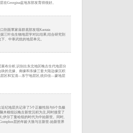
层在Georgina盆地东部发育得很好。
面覃家庙群底部发现Kaotaia
illa sp.等三叶虫。依据三叶虫生物地层学对比结果,结合研究剖
统下、中寒武统的地层单元。
层展布分析,识别出东北地区晚古生代地层分
地块的北缘、南缘和东缘三套大陆边缘沉积
层区和宝清—东宁地层区,统归佳—蒙地层
近纪地层共记录了5个正极性段与6个负极
对应。脑木根组以晚古新世沉积为主,同时接受了
长;伊尔丁曼哈组的时代为中始新世。同时,
世最早期;Gomphos层的年龄大致与古新世-始新世界