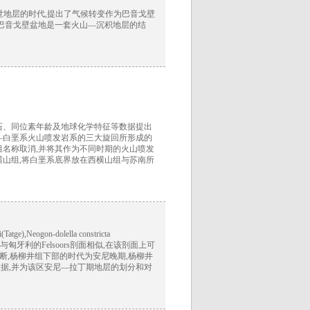
世地层的时代,提出了气候转变作为巴音戈壁
世巴音戈壁盆地是一套火山—沉积地层的结
石、同位素年龄及地球化学特征等数据提出
—白垩系火山喷发岩系的三大旋回所形成的
组名称取消,并将其作为不同时期的火山喷发
横山组,将白垩系底界放在西横山组与苏南所
gon-dolella constricta
lpinaalpina等;与匈牙利的Felsoors剖面相似,在该剖面上可
nuta演化关系,据此推断,杨柳井组下部的时代为安尼晚期,杨柳井
据,并为该区安尼—拉丁期地层的划分和对