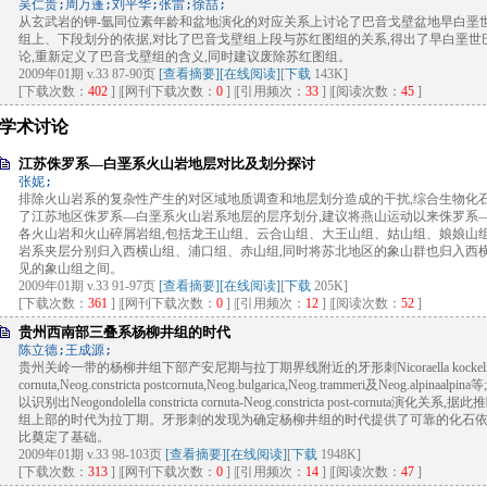
吴仁贵;周万蓬;刘平华;张雷;徐喆;
从玄武岩的钾-氩同位素年龄和盆地演化的对应关系上讨论了巴音戈壁盆地早白垩
组上、下段划分的依据,对比了巴音戈壁组上段与苏红图组的关系,得出了早白垩
论,重新定义了巴音戈壁组的含义,同时建议废除苏红图组。
2009年01期 v.33 87-90页
[查看摘要]
[在线阅读]
[
下载
143K]
[下载次数：
402
] |[网刊下载次数：
0
] |[引用频次：
33
] |[阅读次数：
45
]
学术讨论
江苏侏罗系—白垩系火山岩地层对比及划分探讨
张妮;
排除火山岩系的复杂性产生的对区域地质调查和地层划分造成的干扰,综合生物化
了江苏地区侏罗系—白垩系火山岩系地层的层序划分,建议将燕山运动以来侏罗系
各火山岩和火山碎屑岩组,包括龙王山组、云合山组、大王山组、姑山组、娘娘山
岩系夹层分别归入西横山组、浦口组、赤山组,同时将苏北地区的象山群也归入西
见的象山组之间。
2009年01期 v.33 91-97页
[查看摘要]
[在线阅读]
[
下载
205K]
[下载次数：
361
] |[网刊下载次数：
0
] |[引用频次：
12
] |[阅读次数：
52
]
贵州西南部三叠系杨柳井组的时代
陈立德;王成源;
贵州关岭一带的杨柳井组下部产安尼期与拉丁期界线附近的牙形刺Nicoraella kockeli(Tatge),Neo
cornuta,Neog.constricta postcornuta,Neog.bulgarica,Neog.trammeri及Neog.a
以识别出Neogondolella constricta cornuta-Neog.constricta post-cor
组上部的时代为拉丁期。牙形刺的发现为确定杨柳井组的时代提供了可靠的化石依
比奠定了基础。
2009年01期 v.33 98-103页
[查看摘要]
[在线阅读]
[
下载
1948K]
[下载次数：
313
] |[网刊下载次数：
0
] |[引用频次：
14
] |[阅读次数：
47
]