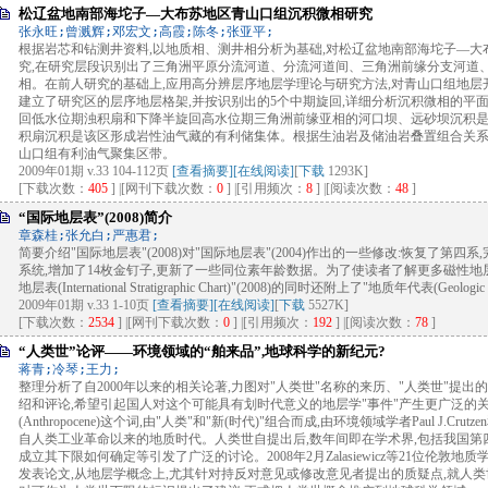
松辽盆地南部海坨子—大布苏地区青山口组沉积微相研究
张永旺;曾溅辉;邓宏文;高霞;陈冬;张亚平;
根据岩芯和钻测井资料,以地质相、测井相分析为基础,对松辽盆地南部海坨子—
究,在研究层段识别出了三角洲平原分流河道、分流河道间、三角洲前缘分支河道
相。在前人研究的基础上,应用高分辨层序地层学理论与研究方法,对青山口组地层
建立了研究区的层序地层格架,并按识别出的5个中期旋回,详细分析沉积微相的平
回低水位期浊积扇和下降半旋回高水位期三角洲前缘亚相的河口坝、远砂坝沉积是
积扇沉积是该区形成岩性油气藏的有利储集体。根据生油岩及储油岩叠置组合关系
山口组有利油气聚集区带。
2009年01期 v.33 104-112页
[查看摘要]
[在线阅读]
[
下载
1293K]
[下载次数：
405
] |[网刊下载次数：
0
] |[引用频次：
8
] |[阅读次数：
48
]
“国际地层表”(2008)简介
章森桂;张允白;严惠君;
简要介绍"国际地层表"(2008)对"国际地层表"(2004)作出的一些修改:恢复了
系统,增加了14枚金钉子,更新了一些同位素年龄数据。为了使读者了解更多磁性地
地层表(International Stratigraphic Chart)"(2008)的同时还附上了"地质年代表(Geologic T
2009年01期 v.33 1-10页
[查看摘要]
[在线阅读]
[
下载
5527K]
[下载次数：
2534
] |[网刊下载次数：
0
] |[引用频次：
192
] |[阅读次数：
78
]
“人类世”论评——环境领域的“舶来品”,地球科学的新纪元?
蒋青;冷琴;王力;
整理分析了自2000年以来的相关论著,力图对"人类世"名称的来历、"人类世"提
绍和评论,希望引起国人对这个可能具有划时代意义的地层学"事件"产生更广泛的关
(Anthropocene)这个词,由"人类"和"新(时代)"组合而成,由环境领域学者Paul J.Crutzen
自人类工业革命以来的地质时代。人类世自提出后,数年间即在学术界,包括我国第
成立其下限如何确定等引发了广泛的讨论。2008年2月Zalasiewicz等21位伦敦地质
发表论文,从地层学概念上,尤其针对持反对意见或修改意见者提出的质疑点,就人