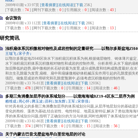
顾魏;
2009年01期 v.33 97页
[查看摘要]
[在线阅读]
[
下载
25K]
[下载次数：
74
] |[网刊下载次数：
0
] |[引用频次：
0
] |[阅读次数：
43
]
会议预告
2009年01期 v.33 112页
[查看摘要]
[在线阅读]
[
下载
28K]
[下载次数：
15
] |[网刊下载次数：
0
] |[引用频次：
0
] |[阅读次数：
13
]
研究简讯
浊积扇体系沉积微相对物性及成岩控制的定量研究——以鄂尔多斯盆地ZH4
王瑞飞;宋子齐;
以鄂尔多斯盆地ZH40区块水下浊积扇沉积体系为例,根据储层物性、铸体薄片鉴定
水下浊积扇沉积体系沉积微相对物性和成岩的控制作用。分析表明:从水下扇的扇根
加后降低的趋势,扇中微相的长石砂岩最为发育,成分成熟度和结构成熟度最好;在
和次生孔隙最为发育;扇根、扇中和扇缘微相砂体机械压实作用引起的孔隙度损失
强烈。储集层成岩作用研究和孔隙度预测中,必须考虑沉积微相的控制作用。
2009年01期 v.33 76-81页
[查看摘要]
[在线阅读]
[
下载
1293K]
[下载次数：
478
] |[网刊下载次数：
0
] |[引用频次：
14
] |[阅读次数：
46
]
多期三角洲叠加层序的体系域划分——以渤海海域BZ19-4区东二层序为例
赖维成;周心怀;腾玉波;茆利;加东辉;王军;宋章强;
针对具有歧义的多期三角洲叠加层序的体系域划分问题,从层序地层划分的基础是
变化的孢粉、藻类为基础,结合岩性、电性特征、地震反射特征,解决了类似渤海海域
序的体系域划分问题,指明了正确划分的方法与依据,同时也阐明了体系域划分对油
2009年01期 v.33 82-86页
[查看摘要]
[在线阅读]
[
下载
1998K]
[下载次数：
374
] |[网刊下载次数：
0
] |[引用频次：
15
] |[阅读次数：
56
]
关于内蒙古巴音戈壁盆地早白垩世地层的讨论