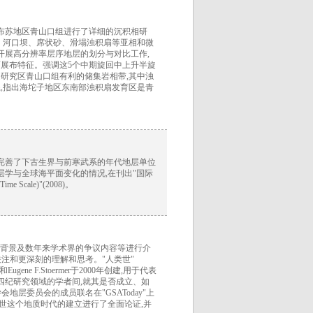
大布苏地区青山口组进行了详细的沉积相研
、河口坝、席状砂、滑塌浊积扇等亚相和微
开展高分辨率层序地层的划分与对比工作,
面展布特征。强调这5个中期旋回中上升半旋
研究区青山口组有利的储集岩相带,其中浊
,指出海坨子地区东南部浊积扇发育区是青
第四系,完善了下古生界与前寒武系的年代地层单位
层学与全球海平面变化的情况,在刊出"国际
ime Scale)"(2008)。
出的背景及数年来学术界的争议内容等进行介
注和更深刻的理解和思考。"人类世"
和Eugene F.Stoermer于2000年创建,用于代表
四纪研究领域的学者间,就其是否成立、如
学会地层委员会的成员联名在"GSAToday"上
类世这个地质时代的建立进行了全面论证,并