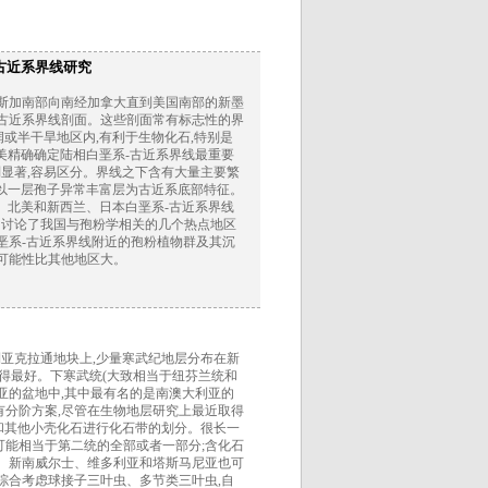
古近系界线研究
拉斯加南部向南经加拿大直到美国南部的新墨
-古近系界线剖面。这些剖面常有标志性的界
或半干旱地区内,有利于生物化石,特别是
美精确确定陆相白垩系-古近系界线最重要
显著,容易区分。界线之下含有大量主要繁
则以一层孢子异常丰富层为古近系底部特征。
。北美和新西兰、日本白垩系-古近系界线
和讨论了我国与孢粉学相关的几个热点地区
垩系-古近系界线附近的孢粉植物群及其沉
可能性比其他地区大。
亚克拉通地块上,少量寒武纪地层分布在新
露得最好。下寒武统(大致相当于纽芬兰统和
亚的盆地中,其中最有名的是南澳大利亚的
统没有分阶方案,尽管在生物地层研究上最近取得
和其他小壳化石进行化石带的划分。很长一
它可能相当于第二统的全部或者一部分;含化石
利亚、新南威尔士、维多利亚和塔斯马尼亚也可
要综合考虑球接子三叶虫、多节类三叶虫,自