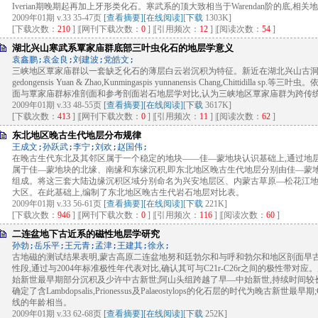
Iverian期晚期起再加上牙形类化石。寒武系的顶大致相当于Warendan阶的底,相关地
2009年01期 v.33 35-47页
[查看摘要]
[在线阅读]
[
下载
1303K]
[下载次数：
210
] |[网刊下载次数：
0
] |[引用频次：
12
] |[阅读次数：
54
]
湖北兴山寒武系覃家庙群底部三叶虫化石的地层学意义
袁鑫鹏;袁金良;刘建波;党皓文;
三峡地区覃家庙群以一套缺乏化石的薄层白云岩沉积为特征。新近在湖北兴山古洞口剖
gedongensis Yuan & Zhao,Kunmingaspis yunnanensis Chang,Chittid
面与覃家庙群标准剖面和参考剖面岩石地层学对比,认为三峡地区覃家庙群为跨传
2009年01期 v.33 48-55页
[查看摘要]
[在线阅读]
[
下载
3617K]
[下载次数：
413
] |[网刊下载次数：
0
] |[引用频次：
11
] |[阅读次数：
62
]
东北地区晚古生代地层分布规律
王成文;孙跃武;李宁;刘欢;赵国伟;
在晚古生代东北及其邻区属于一个稳定的地块——佳—蒙地块认识基础上,通过地
属于佳—蒙地块的北缘、南缘和东缘沉积,即东北地区晚古生代地层分别由佳—蒙
组成。将这三套大陆边缘沉积区域分别命名为兴安地层区、内蒙古草原—松花江地
大区。在此基础上,编制了东北地区晚古生代岩石地层对比表。
2009年01期 v.33 56-61页
[查看摘要]
[在线阅读]
[
下载
221K]
[下载次数：
946
] |[网刊下载次数：
0
] |[引用频次：
116
] |[阅读次数：
60
]
二连盆地下古近系的磁性地层学研究
孙勃;岳乐平;王元青;孟津;王建其;徐永;
古地磁的测试结果表明,蒙古高原二连盆地努和廷勃尔和与呼和勃尔和地区剖面早古
性段,通过与2004年标准极性年代表对比,确认其可与C21r-C26r之间的极性带
始新世最早期部分沉积及少许中古新世;阿山头组跨越了早—中始新世,持续时间较
确定了含Lambdopsalis,Prionessus及Palaeostylops的化石层的时代为晚古新
线的年龄相当。
2009年01期 v.33 62-68页
[查看摘要]
[在线阅读]
[
下载
252K]