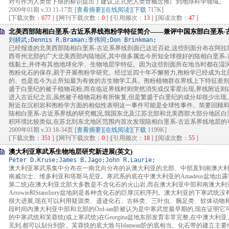
对可作为人类世下限的标识提出了建议,正式把人类世概念推广到地球科学领域。
2009年01期 v.33 11-17页
[查看摘要]
[在线阅读]
[
下载
717K]
[下载次数：
677
] |[网刊下载次数：
0
] |[引用频次：
13
] |[阅读次数：
47
]
北美西部陆相白垩系-古近系界线孢粉学特征简介——兼评中国东部白垩系-
刘耕武;Dennis R.Braman;李伟同;Don Brinkman;
已经报道的北美西部陆相白垩系-古近系界线剖面已达近百处,这些剖面分布在阿
西哥州北部的广大北美西部内陆地区,其中很多属迄今所知全球很好的陆相白垩系
线黏土,并伴有其他地球化学、生物地层学特征。因为这些剖面所在地当时都在湿润
孢粉化石的保存,易于开展孢粉学研究。经过近四十年不懈努力,孢粉学已经成为北
的、也是迄今为止所知最为有效的古生物学工具。孢粉植物群在界线上下特征差别
盛于白垩纪的被子植物花粉,而在临近界线时则突然消失或仅零星出现,界线附近
进入古近纪之后,虽然被子植物花粉有所恢复,但是繁盛于白垩纪的成分却很少出现
附近在沉积岩和孢粉学方面的相似性表明这一事件可能是全球性事件。简要回顾
陆相白垩系-古近系界线的研究概况,我国东北及江苏北部和北美西部大部分地区白
积环境比较类似,在苏北到东北地区范围内首次发现陆相白垩系-古近系界线地层的
2009年01期 v.33 18-34页
[查看摘要]
[在线阅读]
[
下载
1199K]
[下载次数：
351
] |[网刊下载次数：
0
] |[引用频次：
18
] |[阅读次数：
55
]
澳大利亚寒武系生物地层研究新进展(英文)
Peter D.Kruse;James B.Jago;John R.Laurie;
澳大利亚寒武系集中分布在一南北向分布的从澳大利亚的北部、中部直到南澳大利
南威尔士、维多利亚和塔斯马尼亚。寒武系的底在中澳大利亚的Amadeus盆地出
第二统)在澳大利亚北部大多数是不含化石的火山岩,而在澳大利亚中部和南澳大利
Arrowie和Stansbury盆地则是各种含化石的巨厚沉积序列。澳大利亚的下寒武
很大进展,现在可以利用疑源类、遗迹化石、古杯类、三叶虫、腕足类、软体动物
段时间内澳大利亚中部和北部的Ord-ian阶被认为是中寒武世最早期的,现在证明
的中寒武统和芙蓉统(或上寒武统)在Georgina盆地东部发育非常完整,在中澳大
见到,都可以划分到阶。芙蓉统的底大致与Idamean阶的底相当。化石带的建立主