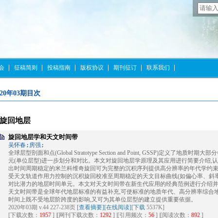
会
征稿简则
投稿指南
版权协议
期刊征订
联系我们
020年03期目次
旋回地层
旋回地层学和天文时间带
吴怀春;房强;
全球层型剖面和点(Global Stratotype Section and Point, GSSP)定义
元(单位层型)进一步划分和对比。本文对旋回地层学原理及其应用进行简要介绍,
出时间周期稳定的米兰科维奇旋回可为完整的沉积序列提供高分辨率的年代学约束,
受天文轨道作用力控制的沉积旋回校准至周期稳定的天文目标曲线(如偏心率、斜
对比潜力的地层时间单元。本文对天文时间带在新生代应用的经典范例进行介绍
天文时间带是全球年代地层标准的有益补充,可使标准的地质年代、高分辨率综合
时间上既不受地层阶跨度的影响,又可为其单位层型的建立提供重要依据。
2020年03期 v.44 227-238页
[查看摘要]
[在线阅读]
[
下载
5537K]
[下载次数：
1957
] |[网刊下载次数：
1292
] |[引用频次：
56
] |[阅读次数：
892
]