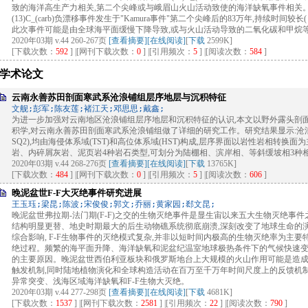
致的海洋高生产力相关,第二个尖峰或与峨眉山火山活动致使的海洋缺氧事件相关。J. xua
(13)C_(carb)负漂移事件发生于"Kamura事件"第二个尖峰后的83万年,持续时间较长(～
此次事件可能是由全球海平面缓慢下降导致,或与火山活动导致的二氧化碳和甲烷
2020年03期 v.44 260-267页
[查看摘要]
[在线阅读]
[
下载
2599K]
[下载次数：
592
] |[网刊下载次数：
0
] |[引用频次：
5
] |[阅读次数：
584
]
学术论文
云南永善苏田剖面寒武系沧浪铺组层序地层与沉积特征
文舰;彭军;陈友莲;褚江天;邓思思;戴鑫;
为进一步加强对云南地区沧浪铺组层序地层和沉积特征的认识,本文以野外露头剖
积学,对云南永善苏田剖面寒武系沧浪铺组做了详细的研究工作。研究结果显示:沧浪
SQ2),均由海侵体系域(TST)和高位体系域(HST)构成,层序界面以岩性岩相转换
岩、内碎屑灰岩、泥页岩4种岩石类型,可划分为陆棚相、滨岸相、等斜缓坡相3种
2020年03期 v.44 268-276页
[查看摘要]
[在线阅读]
[
下载
13765K]
[下载次数：
484
] |[网刊下载次数：
0
] |[引用频次：
5
] |[阅读次数：
606
]
晚泥盆世F-F大灭绝事件研究进展
王玉珏;梁昆;陈波;宋俊俊;郭文;乔丽;黄家园;郄文昆;
晚泥盆世弗拉期-法门期(F-F)之交的生物灭绝事件是显生宙以来五大生物灭绝事件
结构明显更替、地史时期最大的后生动物礁系统彻底崩溃,深刻改变了地球生命的
综合影响, F-F生物事件的灭绝模式复杂,并非以短时间内极高的生物灭绝率为主
绝过程。频繁的海平面升降、海洋缺氧和泥盆纪温室地球极热条件下的气候快速变
的主要原因。晚泥盆世西伯利亚板块和俄罗斯地台上大规模的火山作用可能是造
触发机制,同时陆地植物演化和全球构造活动在百万至千万年时间尺度上的反馈机制
异常突变、浅海区域海洋缺氧和F-F生物大灭绝。
2020年03期 v.44 277-298页
[查看摘要]
[在线阅读]
[
下载
4681K]
[下载次数：
1537
] |[网刊下载次数：
2581
] |[引用频次：
22
] |[阅读次数：
790
]