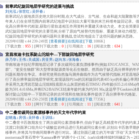
前寒武纪旋回地层学研究的进展与挑战
刘光泓;张世红;吴怀春;
前寒武纪占据地质历史绝大部分时期,在大气成分、古气候、生命和超大陆聚散等
年来人们在全球范围内前寒武纪地层中识别出大量可靠的米兰科维奇旋回记录。借
化高分辨率年代框架,获取行星轨道相互作用资料并重建天体动力史。本文在简要
武纪旋回地层学研究的主要范例,分析了原始气候替代性指标、重建天体动力模型
纪旋回地层学研究的关键问题和主要挑战,尝试性地提出了这些问题的解决思路。
2020年03期 v.44 239-249页
[查看摘要]
[在线阅读]
[
下载
1086K]
[下载次数：
955
] |[网刊下载次数：
0
] |[引用频次：
16
] |[阅读次数：
634
]
宜昌埃迪卡拉系陡山沱组中—下部旋回地层学研究
薛乃华;王伟;关成国;房亚男;赵向东;张海春;
华南埃迪卡拉纪早期地层记录了多次碳同位素负漂移事件(例如:EN1/CANCE、WANCE
群"、"瓮安生物群"和大型带刺疑源类等化石生物群。然而由于缺乏高分辨率的年
问题长期存在争议。本研究使用自然伽马测井曲线作为古气候替代指标,对宜昌地
行了高分辨率旋回地层学研究,发现该段约1m的沉积旋回代表405 kyr的长偏心率
并采用九龙湾岩芯陡山沱组Ⅱ段底部火山灰层的锆石TIMSU-Pb年龄(635.2±0.6
龄为591.4±0.6Ma,并将EN2/BAINCE结束年龄约束为约591 Ma,这远早于Gaskie
探讨陡山沱组中—下部所记录的古环境和生物演化事件提供了高分辨率年代格架
2020年03期 v.44 250-259页
[查看摘要]
[在线阅读]
[
下载
7735K]
[下载次数：
533
] |[网刊下载次数：
0
] |[引用频次：
11
] |[阅读次数：
641
]
中二叠世碳同位素漂移事件的天文年代学约束
赵晓逸;房强;吴怀春;王训练;
中二叠世卡匹敦期发生了两次碳同位素漂移事件,但由于缺乏高精度年代学的约束
汉渡口剖面茅口组共62个碳酸盐岩样品进行无机碳同位素分析,识别出卡匹敦早期的"
移事件,并将其与华南同期事件进行对比。通过剖面已建立的万年级"浮动"天文年代标尺的约束
postserrata牙形石带中"Kamura事件"的两个δ~(13)C_(carb)尖峰持续时间