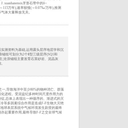
nhanensis牙形石带中的δ~
115万年),速率较慢(～0.07‰/万年),推测
等气体大量释放无关。
面实测资料为基础,运用露头层序地层学和沉
铺组可划分为2个Ⅱ型三级层序(SQ1和
面为主;沧浪铺组主要发育石英砂岩、泥晶灰
相。
之一,导致海洋中至少80%的物种消亡、群落
演化进程。受泥盆纪多种时间尺度作用力的
要特征,总体上表现出一种循序的、渐进式的灭
冷等多因素综合作用是造成F-F生物大灭绝
成地球表层系统中气候环境发生剧变的最终
亦起重要作用,最终导致F-F之交全球气候