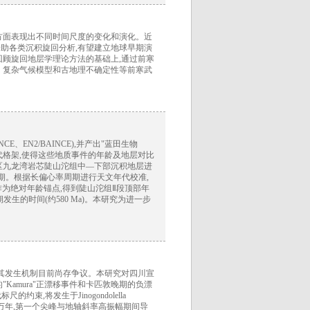
方面表现出不同时间尺度的变化和演化。近
助各类沉积旋回分析,有望建立地球早期演
回顾旋回地层学理论方法的基础上,通过前寒
、复杂气候模型和古地理不确定性等前寒武
、EN2/BAINCE),并产出"蓝田生物
代格架,使得这些地质事件的年龄及地层对比
区九龙湾岩芯陡山沱组中—下部沉积地层进
周期。根据长偏心率周期进行天文年代校准,
Ma)作为绝对年龄锚点,得到陡山沱组Ⅱ段顶部年
rs冰期发生的时间(约580 Ma)。本研究为进一步
。
,其发生机制目前尚存争议。本研究对四川宣
Kamura"正漂移事件和卡匹敦晚期的负漂
,将发生于Jinogondolella
确定为～28万年,第一个尖峰与地轴斜率高振幅期间导