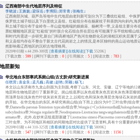
辽西南部中生代地层序列及特征
李晓波;王旖旎;梁琛岳;李博阳;郑常青;张梅生;
辽西南部兴城、葫芦岛等地中生代地层由老到新可划分为下三叠统红砬组、中侏
侏罗统土城子组以及下白垩统义县组。红砬组分布在杨家杖子和喜鹊沟向斜内,海
和土城子组分布于金岭寺—羊山盆地南端的娘娘庙、杨树湾一带,义县组主要分布
票虹螺蚬地区原定"红砬组"的叶肢介化石组合所在层位有可能属于乐平统蛤蟆山组
和时代尚需进一步研究,新台门和高桥地区产热河生物群化石的湖相沉积夹层属于
和义县组均存在不整合于新太古代花岗岩之上的情况,是本区独特的燕山运动地质记
然影响着辽西地区的沉积古地理格局。
2020年03期 v.44 299-309页
[查看摘要]
[在线阅读]
[
下载
5520K]
[下载次数：
599
] |[网刊下载次数：
0
] |[引用频次：
5
] |[阅读次数：
783
]
地层新知
华北地台东部寒武系崮山组(古丈阶)研究新进展
任咣营;袁金良;孟凡巍;高健;赵艳;郭颖;杨飞;
本文以山东济南市九龙山剖面为主剖面,考察了山东、河北、安徽、辽宁等地的12条
地层和生物地层进行了重新界定。崮山组底界以灰色或青灰色页岩夹灰色薄层瘤状灰
而顶界划在浅灰色竹叶状灰岩夹页岩之上,以暗红色和深灰色薄层含海绿石灰岩的底部
的开始。在华北地台的东区,本研究将崮山组(自下而上)划分为9个三叶虫带(组合带):Damesella pa
带;Damesella paronai-Teinistion typicalis组合带;Wongia (=Cyclolorenzella或Jiulongshani
subcylindrica带;Wongia regularis带;Neodrepanura-Liostracina tangwangzhaiensis组合带;
armatus带。此外,在炒米店组底部新建了Liostracina simesi-Placosema con
三叶虫带。为不同地区和相区的同期地层对比提供了宝贵资料,具有十分重要的科
2020年03期 v.44 310-325页
[查看摘要]
[在线阅读]
[
下载
5809K]
[下载次数：
547
] |[网刊下载次数：
0
] |[引用频次：
6
] |[阅读次数：
1156
]