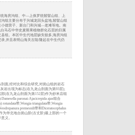
罗统海房沟组、中—上侏罗统髫髻山组、上
房沟组主要分布于兴城龙回头盆地,髫髻山组
在小德营子、新台门和兴城—老滩等地。南
,白马石中华史麦斯果植物群化石层的归属
义县组。本区中生代地层缺失较多,海房沟组
录,并且表明山海关古陆/隆起在中生代仍
剖面,经对比和综合研究,对崮山组的岩石
岩出现为标志(在九龙山剖面为第93层);
(在九龙山剖面为第152层)作为炒米店组
ronai-Ajacicrepida ajax组合
a) rotundata带;Wongia triangulata带;Wongia
Neodrepanura premesnili带和Diceratocephalus
vexa组合带,作为华北地台崮山阶(古丈阶)最上部的一个
学意义。