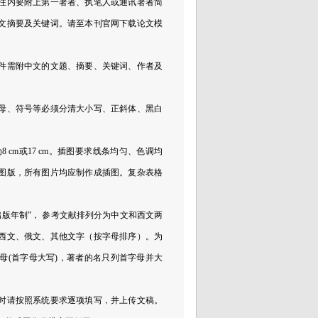
注内要附上第一著者、执笔人或通讯著者简
文摘要及关键词。请至本刊官网下载论文模
稿件需附中文的文题、摘要、关键词、作者及
。
字母、符号等必须分清大小写、正斜体、黑白
cm或17 cm。插图要求线条均匀、色调均
列图版，所有图片均应制作成插图。复杂表格
出版年制”， 参考文献排列分为中文和西文两
西文、俄文、其他文字（按字母排序）。为
母(首字母大写)，著者的名只列首字母并大
稿时请按照系统要求逐项填写，并上传文稿。