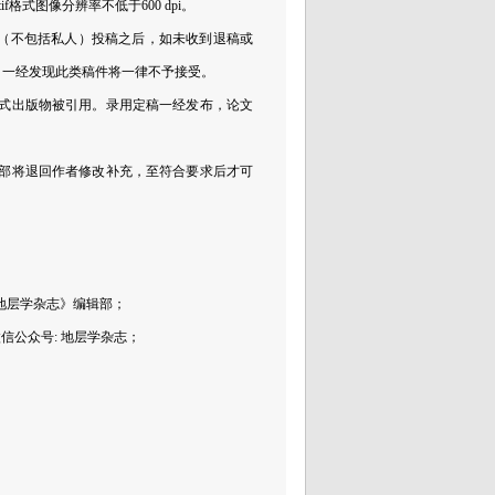
f格式图像分辨率不低于600 dpi。
部（不包括私人）投稿之后，如未收到退稿或
，一经发现此类稿件将一律不予接受。
为正式出版物被引用。录用定稿一经发布，论文
。
辑部将退回作者修改补充，至符合要求后才可
地层学杂志》编辑部；
信公众号: 地层学杂志；