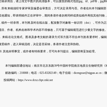
文稿录用后，请上传文中图片的高清版本，可以接受的格式包括jpg、tif、pdf等，jpg和ti
7. 所有来稿须经专家评审及编委会审查后，方可决定录用与否。作者在向本刊编辑
其他通知，即表明稿件正在评审中，期间务请作者勿将同样或类似稿件再投其他刊物
8. 稿件一经录用，本刊将及时在线出版，配发数字对象唯一标识符（doi），可作
题目、作者、机构名称和学术内容不得修改，只可基于编辑规范进行少量文字的修改
9. 来稿在论文格式、图表及参考文献的著录方式等方面不符合本刊发表要求时，编
接受稿件，进入审稿流程，决定是否采纳，务请作者注意和协助。
10. 其他未明事宜，或作者有特殊要求，尽可向本刊提出，编辑部将妥加处理。
本刊编辑部通信地址：南京市北京东路39号中国科学院南京地质古生物研究所《
邮政编码：210008；电话：025-83282149；电子信箱：dicengxue@nigpas.ac.cn；
微
投稿网站：https://www.dcxz.cbpt.cnki.net