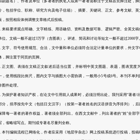
加副题名）、作者及单位（多著者的执笔人或第一著者需标注于文稿首页脚注处，脚
介，包括学位、职称、研究方向及电子信箱）、摘要、关键词、正文、参考文献、英
板，按照相应体例调整文章格式后投稿。
2. 来稿要求观点明确、文字精练、用语确切、资料及数据可靠、逻辑严密。全英文
单位。文稿一般不超过3万字（含图表）。评述、简讯和讨论等短文一般不超过2000字
3. 文字、符号使用规范、合法，文中量和单位必须符合法定计量单位的要求，外文
体，脚注置于同页的页脚。
4. 正文图、表须在文稿正文叙述后适当位置，并标明中英文图题、表题，图表宽度为8 
一，使用线段比例尺，图内文字与插图大小需协调，一般用小5号或6号。本刊不单
作图件处理。
5. 为保护著者知识产权，在论文中引用前人成果时，必须注明出处。我刊采用“著者/
部分，排序按先中文（包括日文汉字）（按第一著者姓名的汉语拼音为序排列），后
保障每一著者的著作权益，著者须全部列出。在西文文献中，列出著者的“姓”全部字
写，省略缩写点。期刊或专著名尽量列全称。
6. 本刊编辑流程已网络化，作者应采用《地层学杂志》网上投稿系统进行投稿，投